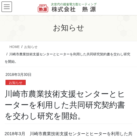
コ
ナ
ン
ビ
テ
ゲ
ン
ー
お知らせ
ツ
シ
に
ョ
移
ン
HOME
お知らせ
動
に
移
川崎市農業技術支援センターとヒーターを利用した共同研究契約書を交わし研究
動
を開始。
2018年3月30日
お知らせ
川崎市農業技術支援センターとヒ
ーターを利用した共同研究契約書
を交わし研究を開始。
2018年3月 川崎市農業技術支援センターとヒーターを利用した共