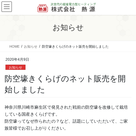
コ
ナ
ン
ビ
テ
ゲ
ン
ー
お知らせ
ツ
シ
に
ョ
移
ン
HOME
お知らせ
防空壕きくらげのネット販売を開始しました
動
に
移
2020年4月9日
動
お知らせ
防空壕きくらげのネット販売を開
始しました
神奈川県川崎市麻生区で発見された戦前の防空壕を改修して栽培
している国産きくらげです。
防空壕ってなぜ作られたの？など、話題にしていただいて、ご家
族皆様でお召し上がりください。