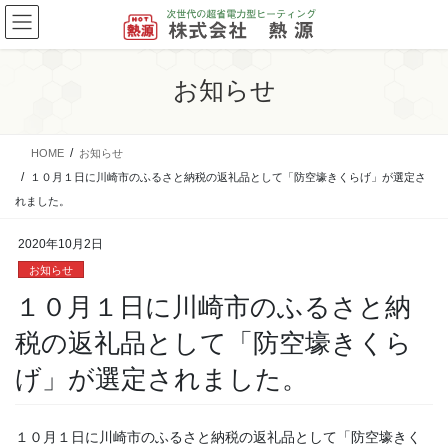
コ
ナ
ン
ビ
テ
ゲ
ン
ー
お知らせ
ツ
シ
に
ョ
移
ン
HOME
お知らせ
動
に
移
１０月１日に川崎市のふるさと納税の返礼品として「防空壕きくらげ」が選定さ
動
れました。
2020年10月2日
お知らせ
１０月１日に川崎市のふるさと納
税の返礼品として「防空壕きくら
げ」が選定されました。
１０月１日に川崎市のふるさと納税の返礼品として「防空壕きく