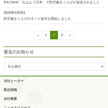
9/4のNHK「おはよう日本」で防空壕きくらげが放送されました
2020年4月9日
防空壕きくらげのネット販売を開始しました
投
ペ
ペ
ペ
«
1
2
3
»
稿
ー
ー
ー
ジ
ジ
ジ
の
過去のお知らせ
ペ
ー
過
ジ
去
送
の
お
当社ヒーター
り
知
製品情報
ら
せ
会社概要
ニュースリリース