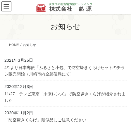
コ
ナ
ン
ビ
テ
ゲ
ン
ー
お知らせ
ツ
シ
に
ョ
移
ン
HOME
お知らせ
動
に
移
動
2021年3月25日
4/1より日本郵便「ふるさと小包」で防空壕きくらげセットのチラ
シ販売開始（川崎市内全郵便局にて）
2020年12月3日
11/27 テレビ東京「未来レンズ」で防空壕きくらげが紹介されま
した
2020年11月2日
「防空壕きくらげ」類似品にご注意ください